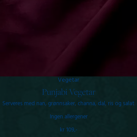
Vegetar
Punjabi Vegetar
Serveres med nan, grønnsaker, channa, dal, ris og salat
Ingen allergener
kr 109,-