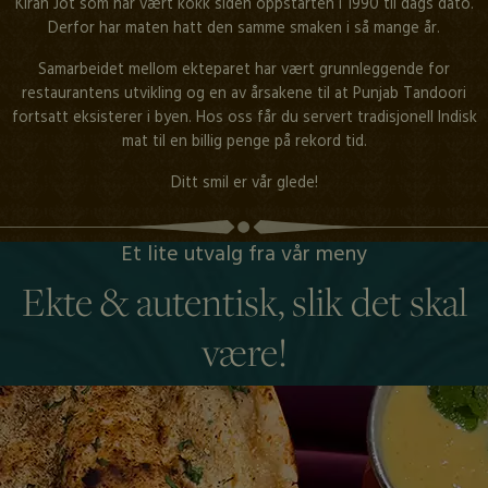
Kiran Jot som har vært kokk siden oppstarten i 1990 til dags dato.
Derfor har maten hatt den samme smaken i så mange år.
Samarbeidet mellom ekteparet har vært grunnleggende for
restaurantens utvikling og en av årsakene til at Punjab Tandoori
fortsatt eksisterer i byen. Hos oss får du servert tradisjonell Indisk
mat til en billig penge på rekord tid.
Ditt smil er vår glede!
Et lite utvalg fra vår meny
Ekte & autentisk, slik det skal
være!